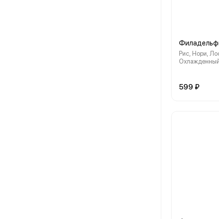
Филадельфи
Рис, Нори, Л
Охлажденный
Огурец, Унаг
599 ₽