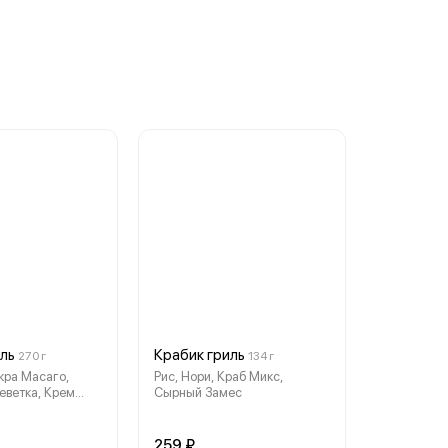
иль
Крабик гриль
270 г
134 г
Икра Масаго,
Рис, Нори, Краб Микс,
еветка, Крем
Сырный Замес
о, Сырный
 Унаги
259 ₽