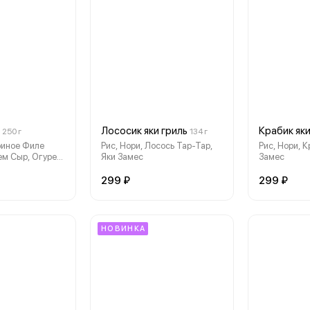
Лососик яки гриль
Крабик яки
250 г
134 г
уриное Филе
Рис, Нори, Лосось Тар-Тар,
Рис, Нори, К
ем Сыр, Огурец,
Яки Замес
Замес
, Унаги Соус
299 ₽
299 ₽
НОВИНКА