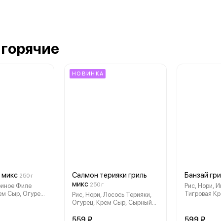
 горячие
НОВИНКА
 микс
Салмон терияки гриль
Банзай гр
250 г
микс
250 г
уриное Филе
Рис, Нори, 
ем Сыр, Огурец,
Тигровая Кр
Рис, Нори, Лосось Терияки,
, Унаги Соус,
Сыр, Авокад
Огурец, Крем Сыр, Сырный
Замес, Соус
Замес, Унаги Соус, Яки
Замес
559 ₽
599 ₽