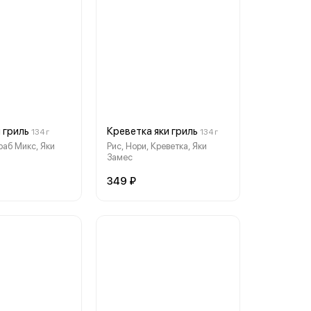
 гриль
Креветка яки гриль
134 г
134 г
раб Микс, Яки
Рис, Нори, Креветка, Яки
Замес
349 ₽