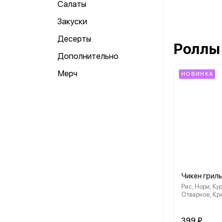
Салаты
Закуски
Десерты
Роллы
Дополнительно
Мерч
НОВИНКА
Чикен гриль
Рис, Нори, К
Отварное, Кр
Сырный Замес
Яки Замес
399 ₽