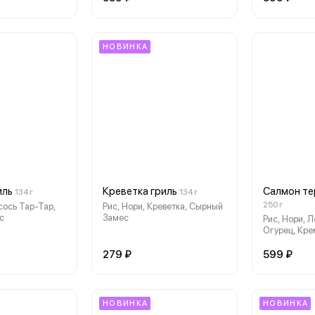
НОВИНКА
иль
Креветка гриль
Салмон те
134 г
134 г
250 г
сось Тар-Тар,
Рис, Нори, Креветка, Сырный
с
Замес
Рис, Нори, 
Огурец, Кр
Замес, Унаг
279 ₽
599 ₽
НОВИНКА
НОВИНКА