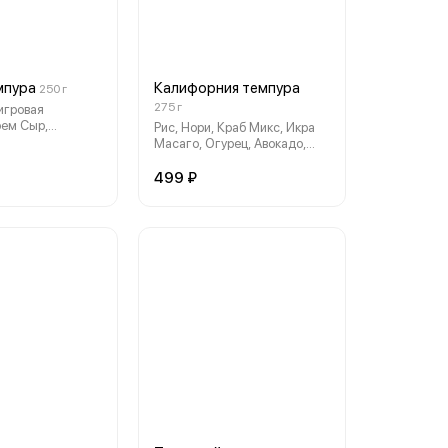
мпура
Калифорния темпура
250 г
275 г
Тигровая
рем Сыр,
Рис, Нори, Краб Микс, Икра
яр, Сухари Панко,
Масаго, Огурец, Авокадо,
вый
Кляр, Сухари Панко, Сладкий
Соус Чили
499 ₽