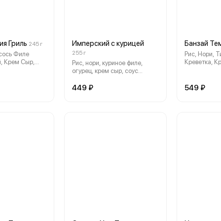
я Гриль
Имперский с курицей
Банзай Те
245 г
255 г
осось Филе
Рис, Нори, 
, Крем Сыр,
Креветка, К
Рис, нори, куриное филе,
и Соус
Авокадо, Кл
огурец, крем сыр, соус
Соус Орехо
имперский
449 ₽
549 ₽