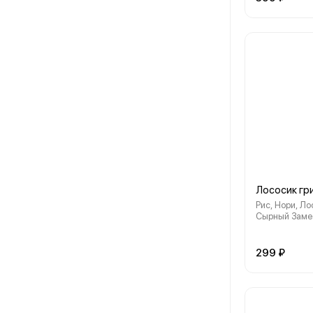
Лососик гр
Рис, Нори, Ло
Сырный Заме
299 ₽