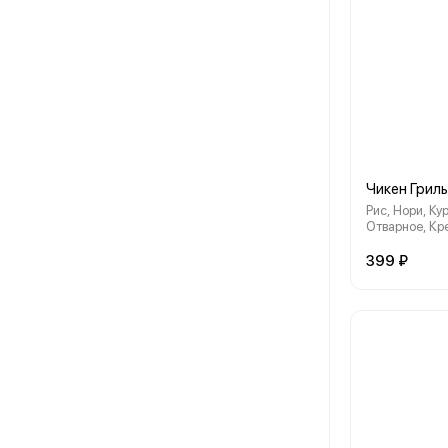
Чикен Гриль
Рис, Нори, К
Отварное, Кр
Сырный Замес
399 ₽