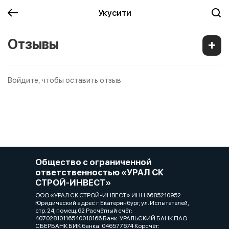
Укусити
Отзывы
Войдите, чтобы оставить отзыв
Общество с ограниченной
ответственностью «УРАЛ СК
СТРОЙ-ИНВЕСТ»
ООО «УРАЛ СК СТРОЙ-ИНВЕСТ» ИНН 6685210952
Юридический адрес г. Екатеринбург, ул. Испытателей,
стр. 24, помещ. 62 Расчётный счёт:
40702810116540010166 Банк: УРАЛЬСКИЙ БАНК ПАО
СБЕРБАНК БИК банка: 046577674 Корсчёт: