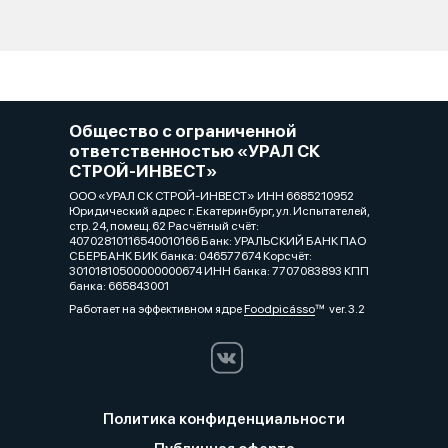
Общество с ограниченной
ответственностью «УРАЛ СК
СТРОЙ-ИНВЕСТ»
ООО «УРАЛ СК СТРОЙ-ИНВЕСТ» ИНН 6685210952
Юридический адрес г. Екатеринбург, ул. Испытателей,
стр. 24, помещ. 62 Расчётный счёт:
40702810116540010166 Банк: УРАЛЬСКИЙ БАНК ПАО
СБЕРБАНК БИК банка: 046577674 Корсчёт:
30101810500000000674 ИНН банка: 7707083893 КПП
банка: 665843001
Работает на эффективном ядре
Foodpicásso
ver. 3.2
Политика конфиденциальности