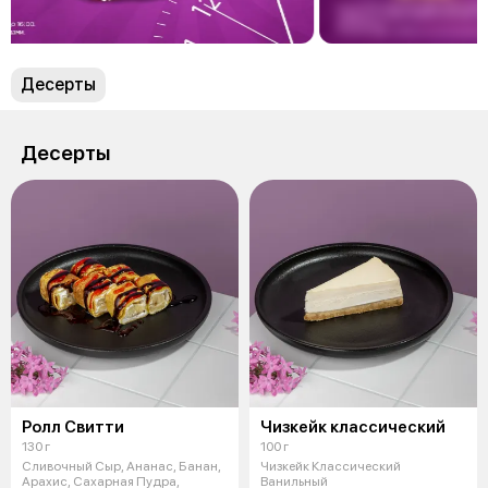
Десерты
Десерты
Ролл Свитти
Чизкейк классический
130 г
100 г
Сливочный Сыр, Ананас, Банан,
Чизкейк Классический
Арахис, Сахарная Пудра,
Ванильный