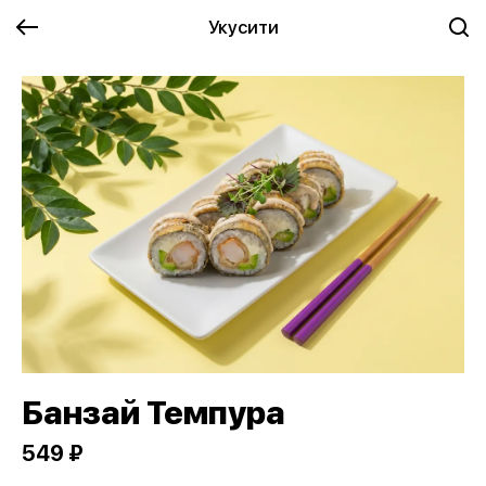
Укусити
Банзай Темпура
549 ₽