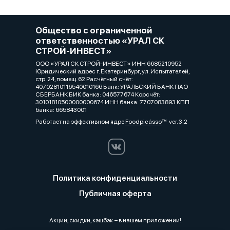
Общество с ограниченной
ответственностью «УРАЛ СК
СТРОЙ-ИНВЕСТ»
ООО «УРАЛ СК СТРОЙ-ИНВЕСТ» ИНН 6685210952
Юридический адрес г. Екатеринбург, ул. Испытателей,
стр. 24, помещ. 62 Расчётный счёт:
40702810116540010166 Банк: УРАЛЬСКИЙ БАНК ПАО
СБЕРБАНК БИК банка: 046577674 Корсчёт:
30101810500000000674 ИНН банка: 7707083893 КПП
банка: 665843001
Работает на эффективном ядре
Foodpicásso
ver. 3.2
Политика конфиденциальности
Публичная оферта
Акции, скидки, кэшбэк − в нашем приложении!