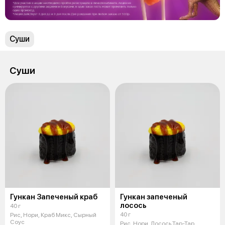
Суши
Суши
Гункан Запеченый краб
Гункан запеченый
лосось
40 г
40 г
Рис, Нори, Краб Микс, Сырный
Соус
Рис, Нори, Лосось Тар-Тар,