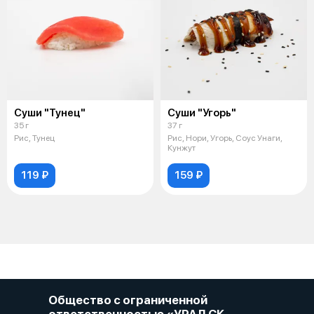
Суши "Тунец"
Суши "Угорь"
35 г
37 г
Рис, Тунец
Рис, Нори, Угорь, Соус Унаги,
Кунжут
119 ₽
159 ₽
Общество с ограниченной
ответственностью «УРАЛ СК