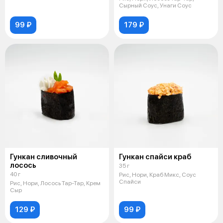
Сырный Соус, Унаги Соус
99 ₽
179 ₽
Гункан сливочный
Гункан спайси краб
лосось
35 г
40 г
Рис, Нори, Краб Микс, Соус
Спайси
Рис, Нори, Лосось Тар-Тар, Крем
Сыр
129 ₽
99 ₽