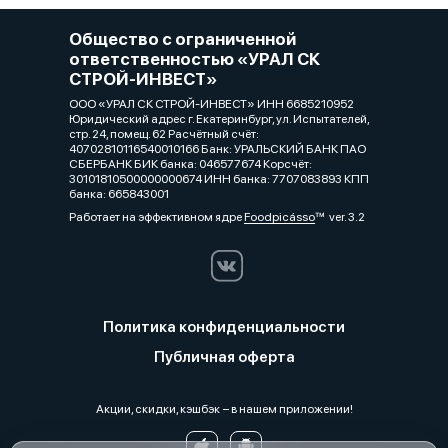
Общество с ограниченной
ответственностью «УРАЛ СК
СТРОЙ-ИНВЕСТ»
ООО «УРАЛ СК СТРОЙ-ИНВЕСТ» ИНН 6685210952
Юридический адрес г. Екатеринбург, ул. Испытателей,
стр. 24, помещ. 62 Расчётный счёт:
40702810116540010166 Банк: УРАЛЬСКИЙ БАНК ПАО
СБЕРБАНК БИК банка: 046577674 Корсчёт:
30101810500000000674 ИНН банка: 7707083893 КПП
банка: 665843001
Работает на эффективном ядре
Foodpicásso
ver. 3.2
Политика конфиденциальности
Публичная оферта
Акции, скидки, кэшбэк − в нашем приложении!