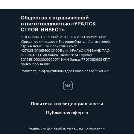
Общество с ограниченной
ответственностью «УРАЛ СК
СТРОЙ-ИНВЕСТ»
ООО «УРАЛ СК СТРОЙ-ИНВЕСТ» ИНН 6685210952
Юридический адрес г. Екатеринбург, ул. Испытателей,
стр. 24, помещ. 62 Расчётный счёт:
40702810116540010166 Банк: УРАЛЬСКИЙ БАНК ПАО
СБЕРБАНК БИК банка: 046577674 Корсчёт:
30101810500000000674 ИНН банка: 7707083893 КПП
банка: 665843001
Работает на эффективном ядре
Foodpicásso
ver. 3.2
Политика конфиденциальности
Публичная оферта
Акции, скидки, кэшбэк − в нашем приложении!